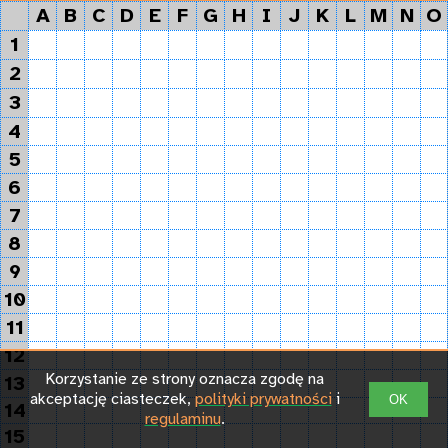
A
B
C
D
E
F
G
H
I
J
K
L
M
N
O
1
2
3
4
5
6
7
8
9
10
11
12
Korzystanie ze strony oznacza zgodę na
13
akceptację ciasteczek,
polityki prywatności
i
OK
14
regulaminu
.
15