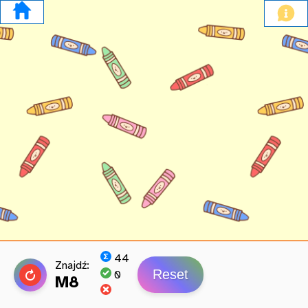
44
Znajdź:
Reset
0
M8