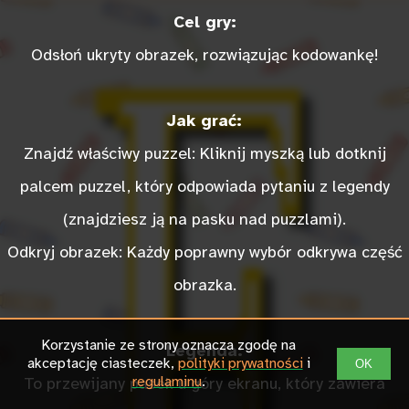
Cel gry:
Odsłoń ukryty obrazek, rozwiązując kodowankę!
Jak grać:
Znajdź właściwy puzzel: Kliknij myszką lub dotknij
palcem puzzel, który odpowiada pytaniu z legendy
(znajdziesz ją na pasku nad puzzlami).
Odkryj obrazek: Każdy poprawny wybór odkrywa część
obrazka.
Korzystanie ze strony oznacza zgodę na
Legenda:
akceptację ciasteczek,
polityki prywatności
i
OK
regulaminu
.
To przewijany pasek u góry ekranu, który zawiera