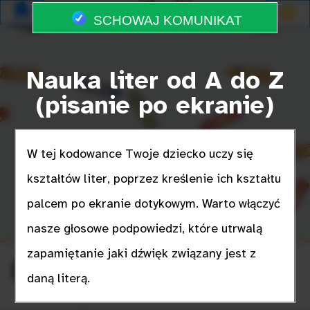
SCHOWAJ KOMUNIKAT
Nauka liter od A do Z
(pisanie po ekranie)
W tej kodowance Twoje dziecko uczy się
kształtów liter, poprzez kreślenie ich kształtu
palcem po ekranie dotykowym. Warto włączyć
nasze głosowe podpowiedzi, które utrwalą
zapamiętanie jaki dźwięk związany jest z
🔇
Prowadź palcem
daną literą.
po literce :-)