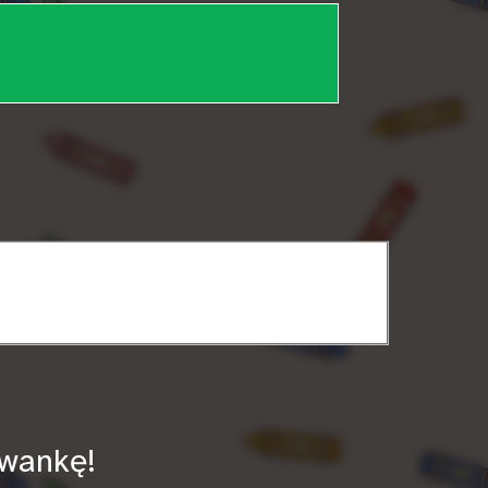
owankę!